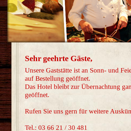
Sehr geehrte Gäste,
Unsere Gaststätte ist an Sonn- und Fei
auf Bestellung geöffnet.
Das Hotel bleibt zur Übernachtung gan
geöffnet.
Rufen Sie uns gern für weitere Auskün
Tel.: 03 66 21 / 30 481